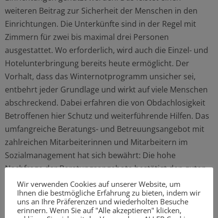
weiteren Beitrag zur Sicherheit der Menschen in den
Einrichtungen. Die Unterkünfte sind in der Regel mit
Zimmern für zwei bis maximal drei Personen
ausgestattet. Wo erforderlich, wird auch die Einzel- und
Hotelunterbringung bereits heute ermöglicht. Der
Vorhalt, dass das Winternotprogramm unsicher sei,
entbehrt jeder Grundlage und wirkt auf viele Menschen
abschreckend. Dabei erfahren die von Obdachlosigkeit
Betroffenen hier Schutz und weiterführende Hilfen. Das
umfangreiche Beratungs- und Betreuungsangebot mit
zahlreichen Mitarbeiterinnen und Mitarbeitern im
Sozialmanagement hat sich bewährt: Die hohe
Nachfrage der Beratungsangebote bestätigt den guten
Ansatz des Winternotprogramms. Neben Obdach
Wir verwenden Cookies auf unserer Website, um
Ihnen die bestmögliche Erfahrung zu bieten, indem wir
braucht es auch Fürsorge – das ist mit anderen Formen
uns an Ihre Präferenzen und wiederholten Besuche
der Unterbringung nicht zu leisten.“
erinnern. Wenn Sie auf "Alle akzeptieren" klicken,