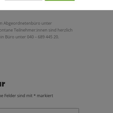
die mittelständische Wirtschaft in
nem Abgeordnetenbüro unter
pontane Teilnehmer:innen sind herzlich
n Büro unter 040 – 689 445 20.
ar
he Felder sind mit
*
markiert