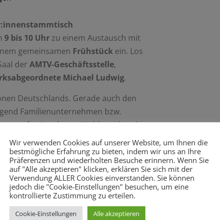
:innenstammtisch
on
9 bis 10 Uhr
zu einem Austausch mit
einem gemeinsamen
Frühstück
ein. Los
Saal der
AMTV-Geschäftsstelle
,
rksabgeordnete Michael Ludwig
.
ionen Deutschlands. Gerade auch den
egend Familienunternehmen bzw.
edeutung für Hamburgs Wohlstand und
 uns im Stadtteil.
Wir verwenden Cookies auf unserer Website, um Ihnen die
bestmögliche Erfahrung zu bieten, indem wir uns an Ihre
en der Pandemie und angesichts des
Präferenzen und wiederholten Besuche erinnern. Wenn Sie
auf "Alle akzeptieren" klicken, erklären Sie sich mit der
rungen konfrontiert: Hohe
Verwendung ALLER Cookies einverstanden. Sie können
Zudem herrscht in einigen Branchen ein
jedoch die "Cookie-Einstellungen" besuchen, um eine
kontrollierte Zustimmung zu erteilen.
Cookie-Einstellungen
Alle akzeptieren
 im Stadtteil aktuell? Welche Themen