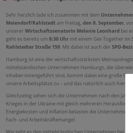
Sehr herzlich lade ich zusammen mit dem
Unternehmer
Meiendorf/Rahlstedt
am Freitag,
den 8. September
, v
unserer
Wirtschaftssenatorin Melanie Leonhard
bei 
geht es bereits um
8:30
Uhr
mit einem Get-Together im 
Rahlstedter Straße 159
. Mit dabei ist auch der
SPD-Bezi
Hamburg ist eine der wirtschaftsstärksten Metropolreg
mittelständischen Unternehmen Hamburgs, die überwi
inhaber:innengeführt sind, kommt dabei eine große B
unsere Arbeitsplätze zu – und das natürlich auch hier bei
Gleichzeitig sehen sich die Unternehmen nach den Jahr
Krieges in der Ukraine mit gleich mehreren Herausforde
Energiekosten und Inflation belasten die Unternehmen. 
Fach- und Arbeitskräftemangel.
Wie geht es den mittelständischen Unternehmen bei uns