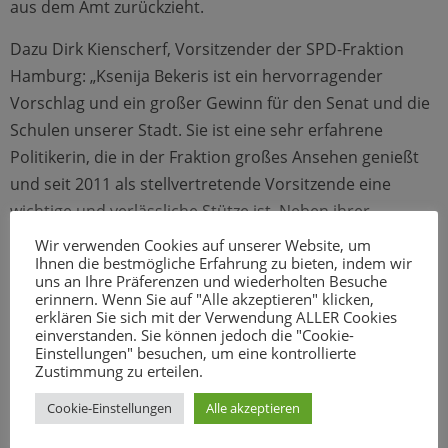
aus dem Amt zurückzieht.
Dazu Dirk Kienscherf, Vorsitzender der SPD-Fraktion
Hamburg: „Ksenija Bekeris ist ein hervorragender
Vorschlag und ein großer Gewinn für den Senat und die
Schulen unserer Stadt. Sie ist eine sehr erfahrene
Politikerin, die in der Fraktion großes Ansehen genießt
und seit 2011 als stellvertretende Vorsitzende eine
wichtige und verlässliche Stütze ist. Neben ihrer
umfassenden politischen Erfahrung wird ihr auch ihre
Wir verwenden Cookies auf unserer Website, um
Ihnen die bestmögliche Erfahrung zu bieten, indem wir
große Fachkompetenz im Amt von Nutzen sein. Wer sie
uns an Ihre Präferenzen und wiederholten Besuche
kennt weiß, dass Ksenija Bekeris nicht nur seit Jahren
erinnern. Wenn Sie auf "Alle akzeptieren" klicken,
erklären Sie sich mit der Verwendung ALLER Cookies
Berufsschullehrerin ist und Hamburgs Schulen aus der
einverstanden. Sie können jedoch die "Cookie-
Praxis kennt, sondern auch für Bildungs- und
Einstellungen" besuchen, um eine kontrollierte
Zustimmung zu erteilen.
Chancengerechtigkeit brennt. Das sind optimale
Voraussetzungen für eine Schulsenatorin. Ties Rabe hat
Cookie-Einstellungen
Alle akzeptieren
in seiner Amtszeit wichtige Weichen gestellt und