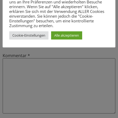
uns an Ihre Präferenzen und wiederholten Besuche
erinnern. Wenn Sie auf "Alle akzeptieren" klicken,
erklären Sie sich mit der Verwendung ALLER Cookies
Schreibe einen
einverstanden. Sie können jedoch die "Cookie-
Einstellungen" besuchen, um eine kontrollierte
Kommentar
Zustimmung zu erteilen.
Cookie-Einstellungen
Alle akzeptieren
Deine E-Mail-Adresse wird nicht veröffentlicht.
Erforderliche Felder sind mit
*
markiert
Kommentar
*