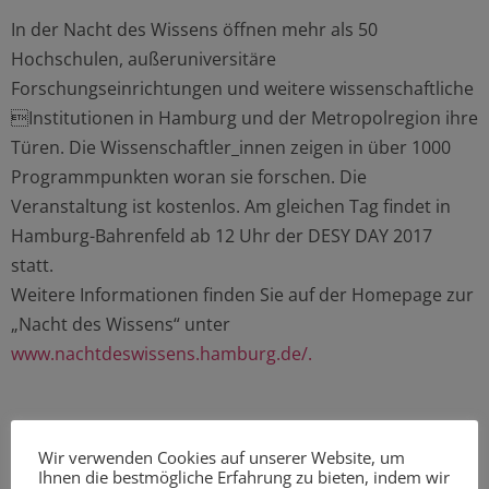
In der Nacht des Wissens öffnen mehr als 50
Hochschulen, außeruniversitäre
Forschungseinrichtungen und weitere wissenschaftliche
Institutionen in Hamburg und der Metropolregion ihre
Türen. Die Wissenschaftler_innen zeigen in über 1000
Programmpunkten woran sie forschen. Die
Veranstaltung ist kostenlos. Am gleichen Tag findet in
Hamburg-Bahrenfeld ab 12 Uhr der DESY DAY 2017
statt.
Weitere Informationen finden Sie auf der Homepage zur
„Nacht des Wissens“ unter
www.nachtdeswissens.hamburg.de/.
Quelle und Bild: 
Wir verwenden Cookies auf unserer Website, um
www.nachtdeswissens.hamburg.de
Ihnen die bestmögliche Erfahrung zu bieten, indem wir