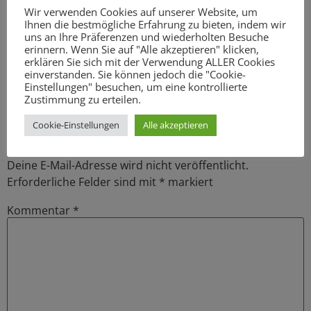
gemeinsam am Infostand auf dem Berner Wochenmarkt
Wir verwenden Cookies auf unserer Website, um
Ihnen die bestmögliche Erfahrung zu bieten, indem wir
stehen. Kommen Sie gerne vorbei! Wir freuen uns auf
uns an Ihre Präferenzen und wiederholten Besuche
das Gespräch mit Ihnen.
erinnern. Wenn Sie auf "Alle akzeptieren" klicken,
erklären Sie sich mit der Verwendung ALLER Cookies
einverstanden. Sie können jedoch die "Cookie-
Einstellungen" besuchen, um eine kontrollierte
Schreibe einen
Zustimmung zu erteilen.
Kommentar
Cookie-Einstellungen
Alle akzeptieren
Deine E-Mail-Adresse wird nicht veröffentlicht.
Erforderliche Felder sind mit
*
markiert
Kommentar
*