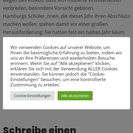
wegen des Risikos, dass sich mutierte Virusvarianten
verbreiten, besondere Vorsicht geboten.
Hamburgs Schüler_nnen, die dieses Jahr ihren Abschluss
machen wollen, stehen damit vor einer großen
Herausforderung: Sie hatten fast ein halbes Jahr kaum
Präsenzunterricht. Deshalb kommt ihnen die
Wir verwenden Cookies auf unserer Website, um
Schuldbehörde entgegen: Um faire Bedingungen zu
Ihnen die bestmögliche Erfahrung zu bieten, indem wir
schaffen, wird nach den Prüfungen für den ersten und
uns an Ihre Präferenzen und wiederholten Besuche
erinnern. Wenn Sie auf "Alle akzeptieren" klicken,
mittleren Schulabschluss jetzt auch das Abitur
erklären Sie sich mit der Verwendung ALLER Cookies
angepasst. Dieses Jahr gibt es mehr Zeit, mehr
einverstanden. Sie können jedoch die "Cookie-
Einstellungen" besuchen, um eine kontrollierte
Auswahlmöglichkeiten, eine gezieltere Vorbereitung und
Zustimmung zu erteilen.
zusätzliche Unterstützungen. Die Anpassungen im
Cookie-Einstellungen
Alle akzeptieren
Detail finden Sie in dieser Pressemitteilung der
Schulbehörde.
Schreibe einen