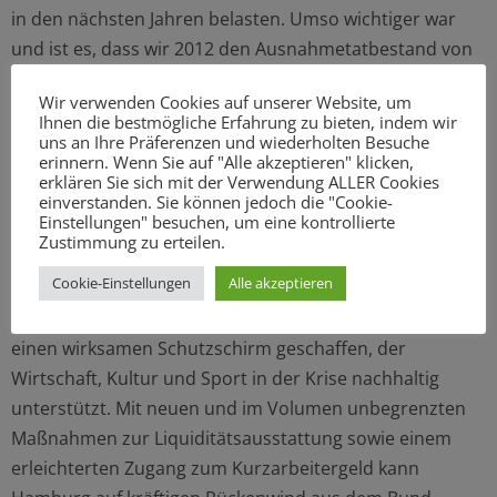
in den nächsten Jahren belasten. Umso wichtiger war
und ist es, dass wir 2012 den Ausnahmetatbestand von
der Schuldenbremse in die Verfassung aufgenommen
Wir verwenden Cookies auf unserer Website, um
haben. Damit und dank der erfolgreichen Finanzpolitik
Ihnen die bestmögliche Erfahrung zu bieten, indem wir
des letzten Jahrzehnts bleibt Hamburg auch in dieser
uns an Ihre Präferenzen und wiederholten Besuche
erinnern. Wenn Sie auf "Alle akzeptieren" klicken,
Krise finanziell voll handlungsfähig.“
erklären Sie sich mit der Verwendung ALLER Cookies
Dazu Hansjörg Schmidt, Wirtschaftsexperte der SPD-
einverstanden. Sie können jedoch die "Cookie-
Einstellungen" besuchen, um eine kontrollierte
Bürgerschaftsfraktion: „Hamburg tritt dem Coronavirus
Zustimmung zu erteilen.
entschlossen und mit aller Kraft entgegen. Mit
Cookie-Einstellungen
Alle akzeptieren
steuerlicher Entlastung, unbürokratischen Soforthilfen
bis zu 25.000 Euro sowie Krediten der IFB hat der Senat
einen wirksamen Schutzschirm geschaffen, der
Wirtschaft, Kultur und Sport in der Krise nachhaltig
unterstützt. Mit neuen und im Volumen unbegrenzten
Maßnahmen zur Liquiditätsausstattung sowie einem
erleichterten Zugang zum Kurzarbeitergeld kann