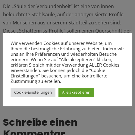
Die „Säule der Verbundenheit“ ist eine von innen
beleuchtete Stahlsäule, auf der anonymisierte Profile
von Menschen aus unserem Stadtteil zu sehen sind.
Diese „Schattenriss-Profile“ sollen einen Querschnitt der
Gesellschaft abbilden. Am Fuße der Säule soll Platz zum
Wir verwenden Cookies auf unserer Website, um
Sitzen, Treffen und Zusammenkommen sein. Die Säule
Ihnen die bestmögliche Erfahrung zu bieten, indem wir
uns an Ihre Präferenzen und wiederholten Besuche
soll somit ein Symbol sowie ein Ort für mehr
erinnern. Wenn Sie auf "Alle akzeptieren" klicken,
Miteinander sein. Weitere Informationen zur „Säule der
erklären Sie sich mit der Verwendung ALLER Cookies
einverstanden. Sie können jedoch die "Cookie-
Verbundenheit“ finden Sie auf der
Seite
des Künstlers.
Einstellungen" besuchen, um eine kontrollierte
Zustimmung zu erteilen.
Cookie-Einstellungen
Alle akzeptieren
Bild: Visualisierung/ Björn von Schlippe
Schreibe einen
Kommentar