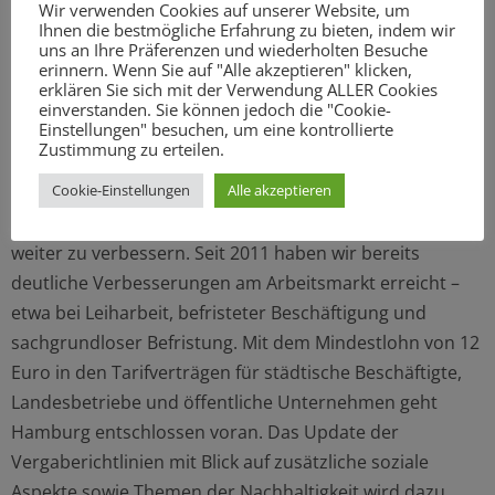
Wir verwenden Cookies auf unserer Website, um
und nachhaltigkeitsbezogene Kriterien integriert
Ihnen die bestmögliche Erfahrung zu bieten, indem wir
werden.
uns an Ihre Präferenzen und wiederholten Besuche
erinnern. Wenn Sie auf "Alle akzeptieren" klicken,
Dazu Wolfgang Rose, Koordinator für
erklären Sie sich mit der Verwendung ALLER Cookies
Gewerkschaftskontakte der SPD-Bürgerschaftsfraktion:
einverstanden. Sie können jedoch die "Cookie-
Einstellungen" besuchen, um eine kontrollierte
„Mit der Reform des Vergabegesetzes liegen wir mit den
Zustimmung zu erteilen.
Gewerkschaften auf einer Linie. Als Stadt wollen wir
Cookie-Einstellungen
Alle akzeptieren
unsere Einflussmöglichkeiten kontinuierlich nutzen, um
die Situation der Arbeitnehmerinnen und Arbeitnehmer
weiter zu verbessern. Seit 2011 haben wir bereits
deutliche Verbesserungen am Arbeitsmarkt erreicht –
etwa bei Leiharbeit, befristeter Beschäftigung und
sachgrundloser Befristung. Mit dem Mindestlohn von 12
Euro in den Tarifverträgen für städtische Beschäftigte,
Landesbetriebe und öffentliche Unternehmen geht
Hamburg entschlossen voran. Das Update der
Vergaberichtlinien mit Blick auf zusätzliche soziale
Aspekte sowie Themen der Nachhaltigkeit wird dazu