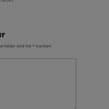
rnetzen.
ar
he Felder sind mit
*
markiert