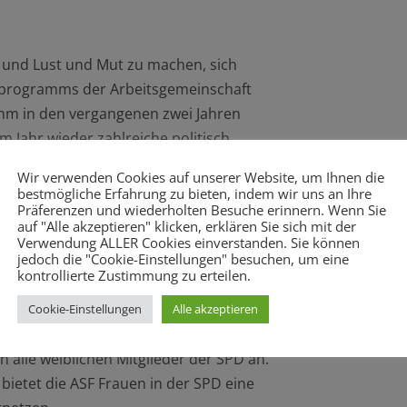
n und Lust und Mut zu machen, sich
nenprogramms der Arbeitsgemeinschaft
mm in den vergangenen zwei Jahren
 Jahr wieder zahlreiche politisch
Wir verwenden Cookies auf unserer Website, um Ihnen die
mburg mit Mandat oder Funktion aktiv
bestmögliche Erfahrung zu bieten, indem wir uns an Ihre
Präferenzen und wiederholten Besuche erinnern. Wenn Sie
n und ihre politischen Erfahrungen
auf "Alle akzeptieren" klicken, erklären Sie sich mit der
ntorinnenprogramms zu
Verwendung ALLER Cookies einverstanden. Sie können
jedoch die "Cookie-Einstellungen" besuchen, um eine
rschaft sowie Veranstaltungen
kontrollierte Zustimmung zu erteilen.
n. Morgen endet das
 mit dabei zu sein!
Cookie-Einstellungen
Alle akzeptieren
F finden Sie hier. Der
alle weiblichen Mitglieder der SPD an.
ietet die ASF Frauen in der SPD eine