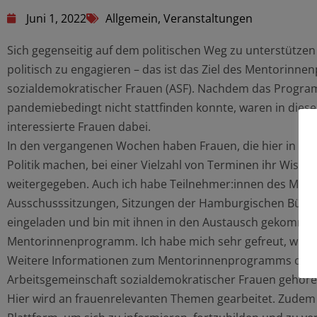
Juni 1, 2022
Allgemein
,
Veranstaltungen
Sich gegenseitig auf dem politischen Weg zu unterstütze
politisch zu engagieren – das ist das Ziel des Mentorin
sozialdemokratischer Frauen (ASF). Nachdem das Progra
pandemiebedingt nicht stattfinden konnte, waren in diesem
interessierte Frauen dabei.
In den vergangenen Wochen haben Frauen, die hier in Ha
Politik machen, bei einer Vielzahl von Terminen ihr Wisse
weitergegeben. Auch ich habe Teilnehmer:innen des Me
Ausschusssitzungen, Sitzungen der Hamburgischen Bürge
eingeladen und bin mit ihnen in den Austausch gekomme
Mentorinnenprogramm. Ich habe mich sehr gefreut, wieder
Weitere Informationen zum Mentorinnenprogramms der AS
Arbeitsgemeinschaft sozialdemokratischer Frauen gehören 
Hier wird an frauenrelevanten Themen gearbeitet. Zudem b