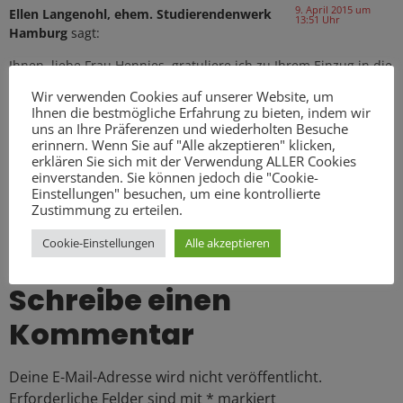
9. April 2015 um
Ellen Langenohl, ehem. Studierendenwerk
13:51 Uhr
Hamburg
sagt:
Ihnen, liebe Frau Hennies, gratuliere ich zu Ihrem Einzug in die
Hamburger Bürgerschaft und zu Ihrem zielstrebigen
Wir verwenden Cookies auf unserer Website, um
politischen Lebensweg. Ich wünsche Ihnen viel Erfolg und auch
Ihnen die bestmögliche Erfahrung zu bieten, indem wir
Freude an Ihrer Arbeit.
uns an Ihre Präferenzen und wiederholten Besuche
Alles Gute und Liebe! Ich werde soweit es geht Ihre Arbeit
erinnern. Wenn Sie auf "Alle akzeptieren" klicken,
verfolgen und allen Bekannten erzählen, dass ich Sie kenne
erklären Sie sich mit der Verwendung ALLER Cookies
einverstanden. Sie können jedoch die "Cookie-
und schätze!!!!!!
Einstellungen" besuchen, um eine kontrollierte
Viele Grüße
Zustimmung zu erteilen.
Ellen Langenohl
Cookie-Einstellungen
Alle akzeptieren
Antworten
Schreibe einen
Kommentar
Deine E-Mail-Adresse wird nicht veröffentlicht.
Erforderliche Felder sind mit
*
markiert