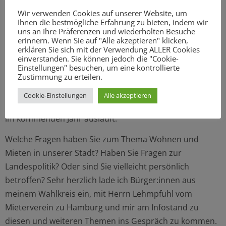
und Belegungsbindungen von Sozialwohnungen oder
Wir verwenden Cookies auf unserer Website, um
der Mietpreisbremse bei Neuvermietungen sind wir hier
Ihnen die bestmögliche Erfahrung zu bieten, indem wir
bereits gut aufgestellt.
uns an Ihre Präferenzen und wiederholten Besuche
erinnern. Wenn Sie auf "Alle akzeptieren" klicken,
erklären Sie sich mit der Verwendung ALLER Cookies
Und wir dürfen nicht nachlassen: Nach dem Ende der
einverstanden. Sie können jedoch die "Cookie-
Ampel-Koalition in Berlin ist es nun dringend notwendig,
Einstellungen" besuchen, um eine kontrollierte
Zustimmung zu erteilen.
dass entscheidende Beschlüsse auf Bundesebene noch
gefasst werden. Dringender Handlungsbedarf besteht
Cookie-Einstellungen
Alle akzeptieren
vor allem bei der Verlängerung der Mietpreisbremse, die
im kommenden Jahr ausläuft.
Welche Fragen haben Sie zum Thema Wohnen und
Mieten in unserer Stadt? Haben Sie Fragen zur
Landespolitik? Oder sind Sie vielleicht persönlich
betroffen? Sehr herzlich lade ich Bürger:innen aus
meinem Wahlkreis ein, mit Herrn Lehmpfuhl vom
Mieterverein zu Hamburg und mir am Infostand zu
diesen und weiteren Themen ins Gespräch zu kommen.