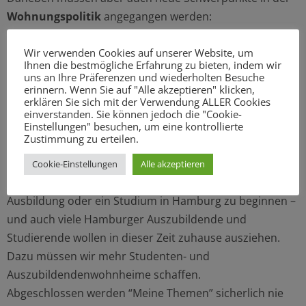
Wohnungspolitik
angegangen werden:
Wir leben in einer älter werdenden Gesellschaft, und der
Wir verwenden Cookies auf unserer Website, um
Bedarf an barrierefreien Wohnungen wächst enorm. Die
Ihnen die bestmögliche Erfahrung zu bieten, indem wir
Menschen wollen, so lange es geht, selbstbestimmt in
uns an Ihre Präferenzen und wiederholten Besuche
erinnern. Wenn Sie auf "Alle akzeptieren" klicken,
ihren eigenen vier Wänden wohnen. Daher müssen wir
erklären Sie sich mit der Verwendung ALLER Cookies
in den kommenden Jahren vor allem im Altbestand mehr
einverstanden. Sie können jedoch die "Cookie-
Einstellungen" besuchen, um eine kontrollierte
Wohnungen alters- und Rollstuhlgerecht ausstatten.
Zustimmung zu erteilen.
Zudem brauchen wir gerade für Auszubildende und
Studierende mehr bezahlbaren Wohnraum. Junge
Cookie-Einstellungen
Alle akzeptieren
Menschen kommen aus ganz Deutschland, um eine
Ausbildung oder ein Studium in Hamburg zu beginnen –
und auch viele Hamburger Auszubildende und
Studierende wollen in dieser Zeit zuhause ausziehen.
Dazu müssen wir mehr Studenten- und
Auszubildendenwohnheime schaffen.
Abgeschlossen werden “Meine Themen” sicherlich nie