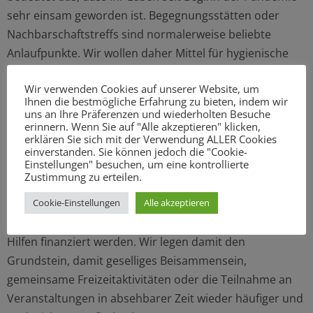
sehr einsam geworden ist. Begegnungsstätten oder
Nachbarschaftstreffs sind normalerweise beliebte
Anlaufpunkte. Wir wollen daher Mittel für hygienische
und digitale Maßnahmen bereitstellen, damit
Wir verwenden Cookies auf unserer Website, um
Begegnungsstätten pandemiegerecht ausgestattet
Ihnen die bestmögliche Erfahrung zu bieten, indem wir
werden. Ziel ist, dass sie dadurch Veranstaltungen oder
uns an Ihre Präferenzen und wiederholten Besuche
erinnern. Wenn Sie auf "Alle akzeptieren" klicken,
Unterstützungsangebote vollständig digital oder hybrid
erklären Sie sich mit der Verwendung ALLER Cookies
sowie möglichst bald auch wieder mit persönlichen
einverstanden. Sie können jedoch die "Cookie-
Einstellungen" besuchen, um eine kontrollierte
Kontakten anbieten können. Weil für viele Seniorinnen
Zustimmung zu erteilen.
und Senioren fehlende digitale Kompetenzen das größte
Cookie-Einstellungen
Alle akzeptieren
Hindernis zur Nutzung digitaler Angebote sind, sollen
zudem diesbezügliche kostenlose Schulungen und
Hilfen finanziert werden. Wir legen damit den
Grundstein, damit geselliges Beisammensein,
gemeinsame Freizeitaktivitäten oder die Teilnahme an
Veranstaltungen in absehbarer Zeit wieder häufiger und