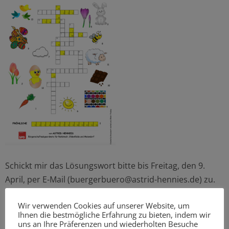
Schickt mir das Lösungswort bitte bis Freitag, den 9.
April, per E-Mail (buergerbuero@astrid-hennies.de) zu.
Bitte Namen und Adresse nicht vergessen! Unter allen
Wir verwenden Cookies auf unserer Website, um
Einsender_innen verlose ich drei CDs des siebten und
Ihnen die bestmögliche Erfahrung zu bieten, indem wir
neuesten Falls der „Alster-Detektive“: Kartentricks.
uns an Ihre Präferenzen und wiederholten Besuche