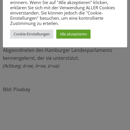
erinnern. Wenn Sie auf "Alle akzeptieren" klicken,
Hinter den „
Alster-Detektiven
“ verbirgt sich das
erklären Sie sich mit der Verwendung ALLER Cookies
bundesweit erste Detektivhörspiel eines Parlaments für
einverstanden. Sie können jedoch die "Cookie-
Einstellungen" besuchen, um eine kontrollierte
Kinder. Seit 2009 ermitteln die vier Juniordetektive
Zustimmung zu erteilen.
Johanna, Koko, Marek und Lucas in Hamburg und
Cookie-Einstellungen
Alle akzeptieren
mischen sich ein, wenn ihnen etwas auffällt. Beim
„Mitmischen“ in ihrer Stadt haben sie einen
Abgeordneten des Hamburger Landesparlaments
kennengelernt, der sie unterstützt.
(Achtung: ä=ae, ö=oe, ü=ue)
Bild: Pixabay