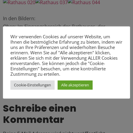
In den Bildern:
Oben: Im Eingangsbereich des Rathauses, der
Plenarsaal; Jeder Abgeordnete erhielt eine Stofftasche
Wir verwenden Cookies auf unserer Website, um
Ihnen die bestmögliche Erfahrung zu bieten, indem wir
mit Materialen (ein Stift, CD´s “Die Alsterdetektive” und
uns an Ihre Präferenzen und wiederholten Besuche
natürlich Sitzungsunterlagenerhalten)
erinnern. Wenn Sie auf "Alle akzeptieren" klicken,
erklären Sie sich mit der Verwendung ALLER Cookies
Unten: Unsere neue und alte Bürgerschaftspräsidentin
einverstanden. Sie können jedoch die "Cookie-
Carola Veit; Die Senatsmitglieder und unser
Einstellungen" besuchen, um eine kontrollierte
Zustimmung zu erteilen.
Bürgermeister; Gewusel im Plenarsaal am Ende der
Sitzung
Cookie-Einstellungen
Alle akzeptieren
Schreibe einen
Kommentar