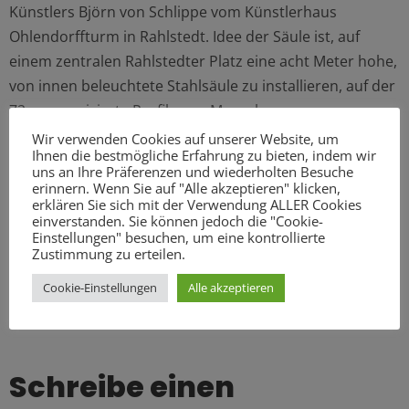
Künstlers Björn von Schlippe vom Künstlerhaus
Ohlendorffturm in Rahlstedt. Idee der Säule ist, auf
einem zentralen Rahlstedter Platz eine acht Meter hohe,
von innen beleuchtete Stahlsäule zu installieren, auf der
72 anonymisierte Profile von Menschen aus unserem
Stadtteil zu sehen sind. Diese „Schattenriss-Profile“ – die
Wir verwenden Cookies auf unserer Website, um
Ihnen die bestmögliche Erfahrung zu bieten, indem wir
mittlerweile fast alle fertiggestellt sind – sollen einen
uns an Ihre Präferenzen und wiederholten Besuche
Querschnitt der Gesellschaft abbilden. Am Fuße der
erinnern. Wenn Sie auf "Alle akzeptieren" klicken,
erklären Sie sich mit der Verwendung ALLER Cookies
Säule soll Platz zum Sitzen, Treffen und
einverstanden. Sie können jedoch die "Cookie-
Zusammenkommen sein. Die Säule soll somit ein
Einstellungen" besuchen, um eine kontrollierte
Zustimmung zu erteilen.
Symbol sowie ein Ort für mehr Miteinander sein. Weitere
Informationen zur „Säule der Verbundenheit“ finden Sie
Cookie-Einstellungen
Alle akzeptieren
auf der
Seite
des Künstlers.
Schreibe einen