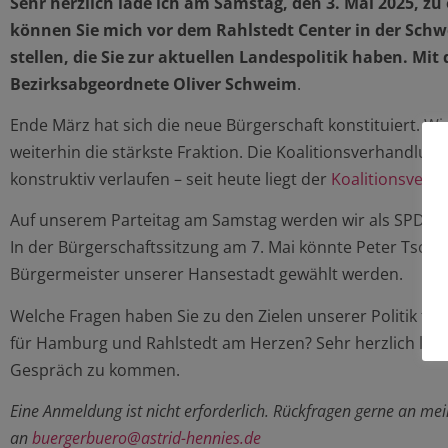
Sehr herzlich lade ich am Samstag, den 3. Mai 2025, zu
können Sie mich vor dem Rahlstedt Center in der Schwe
stellen, die Sie zur aktuellen Landespolitik haben.
Mit 
Bezirksabgeordnete Oliver Schweim
.
Ende März hat sich die neue Bürgerschaft konstituiert. Wi
weiterhin die stärkste Fraktion. Die Koalitionsverhandlu
konstruktiv verlaufen – seit heute liegt der
Koalitionsvertr
Auf unserem Parteitag am Samstag werden wir als SPD nu
In der Bürgerschaftssitzung am 7. Mai könnte Peter Tsch
Bürgermeister unserer Hansestadt gewählt werden.
Welche Fragen haben Sie zu den Zielen unserer Politik für 
für Hamburg und Rahlstedt am Herzen? Sehr herzlich lade 
Gespräch zu kommen.
Eine Anmeldung ist nicht erforderlich. Rückfragen gerne an m
an
buergerbuero@astrid-hennies.de