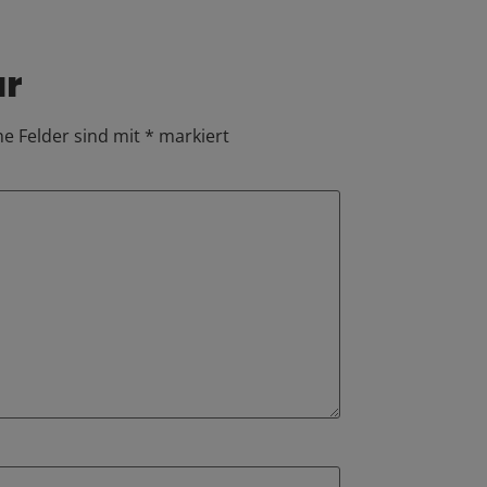
ar
he Felder sind mit
*
markiert