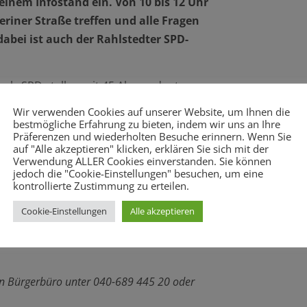
 einem Infostand ein. Von 10 bis 12 Uhr
riner Straße treffen und alle Fragen
dabei ist auch der Rahlstedter SPD-
r als SPD stellen mit 45 Abgeordneten
ngen mit den Grünen sind planmäßig und
Wir verwenden Cookies auf unserer Website, um Ihnen die
ag
vor.
bestmögliche Erfahrung zu bieten, indem wir uns an Ihre
Präferenzen und wiederholten Besuche erinnern. Wenn Sie
auf "Alle akzeptieren" klicken, erklären Sie sich mit der
n über den Koalitionsvertrag abstimmen.
Verwendung ALLER Cookies einverstanden. Sie können
entscher dann wieder zum Ersten
jedoch die "Cookie-Einstellungen" besuchen, um eine
kontrollierte Zustimmung zu erteilen.
Cookie-Einstellungen
Alle akzeptieren
die nächsten fünf Jahre? Was liegt Ihnen
ich Sie ein, am Infostand dazu ins
ein Bürgerbüro unter 040-689 445 20 oder