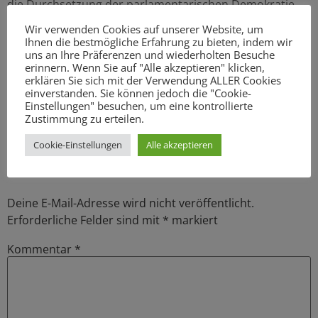
die Durchsetzung der parlamentarischen Demokratie
einsetzte. Die SPD engagiert sich gegen Ausbeutung und
Wir verwenden Cookies auf unserer Website, um
Ihnen die bestmögliche Erfahrung zu bieten, indem wir
Unterdrückung und fordert eine Teilhabe der Menschen
uns an Ihre Präferenzen und wiederholten Besuche
in einer friedlichen Welt.
erinnern. Wenn Sie auf "Alle akzeptieren" klicken,
erklären Sie sich mit der Verwendung ALLER Cookies
einverstanden. Sie können jedoch die "Cookie-
Einstellungen" besuchen, um eine kontrollierte
Zustimmung zu erteilen.
Schreibe einen
Cookie-Einstellungen
Alle akzeptieren
Kommentar
Deine E-Mail-Adresse wird nicht veröffentlicht.
Erforderliche Felder sind mit
*
markiert
Kommentar
*