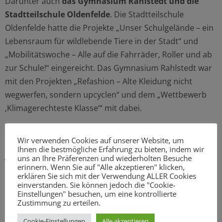
Darunter auch
das Gymnasium Rahlstedt und die
Stadtteilschule Oldenfelde
. Die Stadtteilschule
Oldenfelde hatte die Projekte „Unser Schulgelände – ein
Lebensraum für wildlebende Tiere in der Stadt“ und
„Mobilitätswoche – Alle auf die Fahrräder, Roller und ab
zur Schule!“ eingereicht. Das Gymnasium Rahlstedt war
mit den Projekten „Refashion – Alte Kleidung nicht
wegwerfen, sondern upcyclen“ und dem „Wettbewerb
‚Klimagerechteste Klasse‘“ mit dabei.
Das Programm „Umweltschule in Europa –
Wir verwenden Cookies auf unserer Website, um
Internationale Nachhaltigkeitsschule“ fördert seit 30
Ihnen die bestmögliche Erfahrung zu bieten, indem wir
Jahren umweltfreundliche Schulkonzepte und die
uns an Ihre Präferenzen und wiederholten Besuche
erinnern. Wenn Sie auf "Alle akzeptieren" klicken,
Bildung für nachhaltige Entwicklung. Die internationale
erklären Sie sich mit der Verwendung ALLER Cookies
Auszeichnung wird von zahlreichen
einverstanden. Sie können jedoch die "Cookie-
Einstellungen" besuchen, um eine kontrollierte
Kooperationspartnern aus dem Bereich Umwelt- und
Zustimmung zu erteilen.
Klimaschutz unterstützt. In Hamburg wird das
Cookie-Einstellungen
Alle akzeptieren