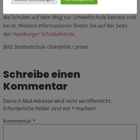
Programm durch das Landesinstitut für Qualifizierung
und Qualitätsentwicklung in Schulen (LI) umgesetzt, das
die Schulen auf dem Weg zur Umweltschule betreut und
berät. Weitere Informationen finden Sie auf der Seite
der
Hamburger Schulbehörde
.
Bild: Stadtteilschule Oldenfelde / privat
Schreibe einen
Kommentar
Deine E-Mail-Adresse wird nicht veröffentlicht.
Erforderliche Felder sind mit
*
markiert
Kommentar
*