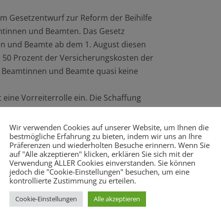
em Gesetzentwurf zur Reform der Beihilfe
amtinnen und Beamten. Das Gesetz
nen und Beamte ab dem 1. August diesen
ie 50 Prozent der Versicherungskosten der
n Beamtinnen und Beamte quasi keine
ne Vorreiterrolle ein. Die Schaffung
mtinnen und Beamte ermöglicht hohe
– ob über die private oder nun auch über
Wir verwenden Cookies auf unserer Website, um Ihnen die
bestmögliche Erfahrung zu bieten, indem wir uns an Ihre
ern wir das Beihilfeverfahren spürbar.
Präferenzen und wiederholten Besuche erinnern. Wenn Sie
itsexperten die Hamburger Initiative als
auf "Alle akzeptieren" klicken, erklären Sie sich mit der
Verwendung ALLER Cookies einverstanden. Sie können
isierung der Gesundheitsversorgung von
jedoch die "Cookie-Einstellungen" besuchen, um eine
er Regelung eindrucksvoll unter Beweis
kontrollierte Zustimmung zu erteilen.
s für Personalwirtschaft der
Cookie-Einstellungen
Alle akzeptieren
er gut durchdacht ist. Nach dem