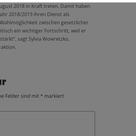
ugust 2018 in Kraft treten. Damit haben
ahr 2018/2019 ihren Dienst als
ahlmöglichkeit zwischen gesetzlicher
isch ein wichtiger Fortschritt, weil er
tärkt“, sagt Sylvia Wowretzko,
aktion.
ar
he Felder sind mit
*
markiert