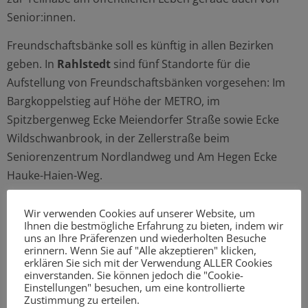
Senior:innen.
Freundschaftsbänke soll es künftig in allen Bezirken
geben. In
Rahlstedt
sind fünf Standorte für die
Aufstellung von Freundschaftsbänken vorgesehen: Im
Bargkoppelstieg auf Höhe der METRO, im
Spitzbergenweg Ecke Meiendorfer Straße sowie Ecke
Wildschwanbrook, in der Zellerstraße beim
Seniorenzentrum Nordlandweg und Am Hegen Ecke
Hauke-Haien-Weg.
Wir verwenden Cookies auf unserer Website, um
Ihnen die bestmögliche Erfahrung zu bieten, indem wir
Im Haushaltsplan 2023/24 wurden den Bezirken
uns an Ihre Präferenzen und wiederholten Besuche
erinnern. Wenn Sie auf "Alle akzeptieren" klicken,
zusätzliche Finanzmittel in Höhe 250.000 Euro zur
erklären Sie sich mit der Verwendung ALLER Cookies
Anschaffung von alters- und
einverstanden. Sie können jedoch die "Cookie-
Einstellungen" besuchen, um eine kontrollierte
kommunikationsfreundlichen Freundschaftsbänken
zur
Zustimmung zu erteilen.