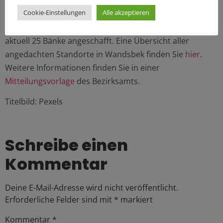
Verfügung gestellt, sowie weitere 70.000 Euro jährlich für
Cookie-Einstellungen
Alle akzeptieren
den Erhalt und die Pflege der Bänke. Mit den 28.000
Euro, die hiervon auf Wandsbek entfielen, hat der Bezirk
aktuell 25 Bänke angeschafft. Eine Übersicht aller
angedachten Standorte in Wandsbek finden Sie
hier
.
Weitere Informationen finden Sie in einer
Mitteilungsvorlage
des Bezirksamts.
Titelbild: Pexels
Schreibe einen
Kommentar
Deine E-Mail-Adresse wird nicht veröffentlicht.
Erforderliche Felder sind mit
*
markiert
Kommentar
*