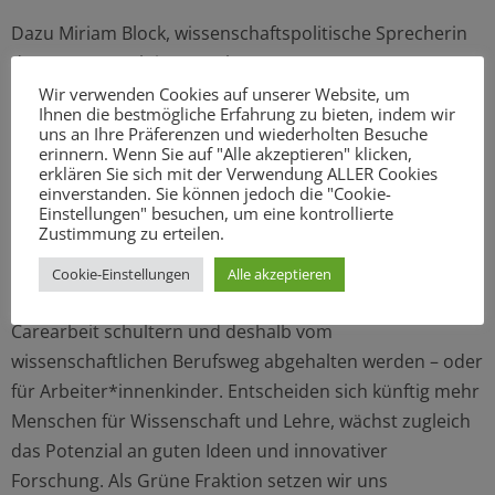
Dazu Miriam Block, wissenschaftspolitische Sprecherin
der Grünen Fraktion Hamburg: „Gute
Arbeitsbedingungen in Wissenschaft und Lehre sind
Wir verwenden Cookies auf unserer Website, um
Ihnen die bestmögliche Erfahrung zu bieten, indem wir
gleich in mehrfacher Hinsicht wichtig: Längere
uns an Ihre Präferenzen und wiederholten Besuche
Vertragslaufzeiten und entfristete Verträge bedeuten
erinnern. Wenn Sie auf "Alle akzeptieren" klicken,
erklären Sie sich mit der Verwendung ALLER Cookies
höhere Sicherheit für die Beschäftigten, steigern das
einverstanden. Sie können jedoch die "Cookie-
Wohlbefinden und erleichtern die Vereinbarkeit von
Einstellungen" besuchen, um eine kontrollierte
Zustimmung zu erteilen.
Familie und Beruf. Auf diese Weise wird Wissenschaft
attraktiver für mehr Menschen. Beispielsweise auch für
Cookie-Einstellungen
Alle akzeptieren
Frauen, die zumeist die Hauptlast der sogenannten
Carearbeit schultern und deshalb vom
wissenschaftlichen Berufsweg abgehalten werden – oder
für Arbeiter*innenkinder. Entscheiden sich künftig mehr
Menschen für Wissenschaft und Lehre, wächst zugleich
das Potenzial an guten Ideen und innovativer
Forschung. Als Grüne Fraktion setzen wir uns