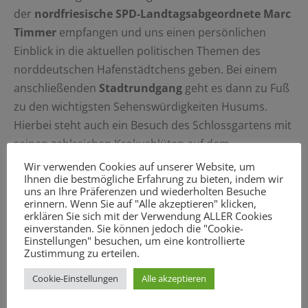
der
nordfriesische SPD-Landtagsabgeordnete Marc
Timmer
empfangen und uns einen persönlichen
Einblick in die aktuellen politischen Themen des
norddeutschen Hafenstädtchens geben. Bei einem
anschließenden
Stadtrundgang
geht es dann zu Fuß
zu den wichtigsten Sehenswürdigkeiten Husums.
Hierbei steht auch ein Besuch des Schlossgartens mit
seinen zahlreichen Krokusblüten auf dem
Programm. Die Abfahrt mit dem Zug erfolgt gegen 8
Wir verwenden Cookies auf unserer Website, um
Ihnen die bestmögliche Erfahrung zu bieten, indem wir
Uhr – Rückkehr ist gegen 20:30 Uhr.
uns an Ihre Präferenzen und wiederholten Besuche
erinnern. Wenn Sie auf "Alle akzeptieren" klicken,
Das vollständige Programm finden Sie
hier
.
erklären Sie sich mit der Verwendung ALLER Cookies
einverstanden. Sie können jedoch die "Cookie-
Der Selbstkostenbeitrag für die Fahrt und den
Einstellungen" besuchen, um eine kontrollierte
Zustimmung zu erteilen.
Stadtrundgang beträgt 15 Euro pro Person. Die
Teilnehmerzahl ist begrenzt. Bitte melden Sie sich in
Cookie-Einstellungen
Alle akzeptieren
meinem Bürgerbüro, wenn Sie teilnehmen möchten.