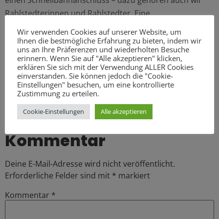
einen Schnellbahnanschluss – dazu gehören auch wir
Rahlstedterinnen und Rahlstedter. Eine
Pressemitteilung der SPD-Bürgerschaftsfraktion finden
Wir verwenden Cookies auf unserer Website, um
Sie
hier
.
Ihnen die bestmögliche Erfahrung zu bieten, indem wir
uns an Ihre Präferenzen und wiederholten Besuche
Bild: Pixabay
erinnern. Wenn Sie auf "Alle akzeptieren" klicken,
erklären Sie sich mit der Verwendung ALLER Cookies
einverstanden. Sie können jedoch die "Cookie-
Einstellungen" besuchen, um eine kontrollierte
Zustimmung zu erteilen.
Cookie-Einstellungen
Alle akzeptieren
Schreibe einen
Kommentar
Deine E-Mail-Adresse wird nicht veröffentlicht.
Erforderliche Felder sind mit
*
markiert
Kommentar
*