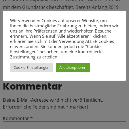
mit dem Grundstück beschäftigt. Bereits Anfang 2019
hatte das Bezirksamt Wandsbek eine Baugenehmigung
Wir verwenden Cookies auf unserer Website, um
erteilt. Anfang 2023 wurden die hier befindlichen
Ihnen die bestmögliche Erfahrung zu bieten, indem wir
leerstehenden Gebäude abgebrochen, eine Baugrube
uns an Ihre Präferenzen und wiederholten Besuche
erinnern. Wenn Sie auf "Alle akzeptieren" klicken,
wurde ausgehoben – danach pausierten die Arbeiten.
erklären Sie sich mit der Verwendung ALLER Cookies
einverstanden. Sie können jedoch die "Cookie-
Bild: privat
Einstellungen" besuchen, um eine kontrollierte
Zustimmung zu erteilen.
Cookie-Einstellungen
Alle akzeptieren
Schreibe einen
Kommentar
Deine E-Mail-Adresse wird nicht veröffentlicht.
Erforderliche Felder sind mit
*
markiert
Kommentar
*