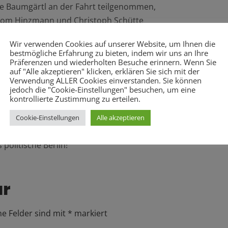
nie Baumgärtl an der Fahrt teilgenommen,
Tom Hinzmann und Christoph Schütte
nd Andreas Ernst.
Wir verwenden Cookies auf unserer Website, um Ihnen die
bestmögliche Erfahrung zu bieten, indem wir uns an Ihre
und wurden anschließend von unserer
Präferenzen und wiederholten Besuche erinnern. Wenn Sie
aktionssaal der SPD-
auf "Alle akzeptieren" klicken, erklären Sie sich mit der
Verwendung ALLER Cookies einverstanden. Sie können
s gab es Gelegenheit, Berlin auf eigene
jedoch die "Cookie-Einstellungen" besuchen, um eine
adtrundgängen teilzunehmen.
kontrollierte Zustimmung zu erteilen.
m Wahlkreis unterwegs zu sein, gibt
Cookie-Einstellungen
Alle akzeptieren
mmer wieder wichtig, um zu erfahren, was
 politische Berlin!
ar
he Felder sind mit
*
markiert