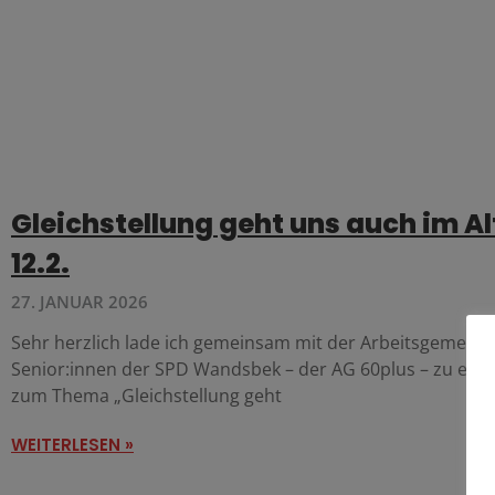
Gleichstellung geht uns auch im Al
12.2.
27. JANUAR 2026
Sehr herzlich lade ich gemeinsam mit der Arbeitsgemeins
Senior:innen der SPD Wandsbek – der AG 60plus – zu ein
zum Thema „Gleichstellung geht
WEITERLESEN »