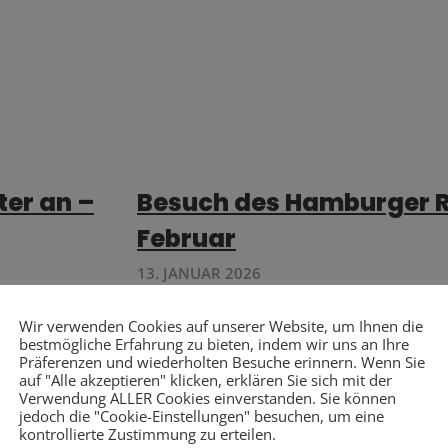
ter an –
Besuch des Hamburger R
Februar
13. JANUAR 2026
chaft der
Sehr herzlich lade ich Sie am Mittwoch, 
Wir verwenden Cookies auf unserer Website, um Ihnen die
em Austausch
12:30 Uhr, zu einem Besuch des Hamburg
bestmögliche Erfahrung zu bieten, indem wir uns an Ihre
persönlichen Führung durch
Präferenzen und wiederholten Besuche erinnern. Wenn Sie
auf "Alle akzeptieren" klicken, erklären Sie sich mit der
Verwendung ALLER Cookies einverstanden. Sie können
WEITERLESEN »
jedoch die "Cookie-Einstellungen" besuchen, um eine
kontrollierte Zustimmung zu erteilen.