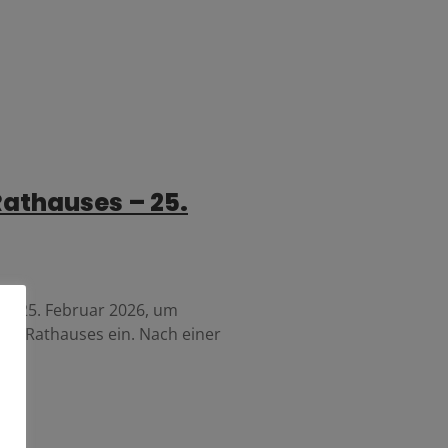
athauses – 25.
den 25. Februar 2026, um
er Rathauses ein. Nach einer