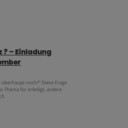
z ? – Einladung
zember
te überhaupt noch?“ Diese Frage
s Thema für erledigt, andere
ich