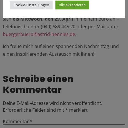
Anmeldung:
Cookie-Einstellungen
Alle akzeptieren
Die Teilnehmendenzahl ist begrenzt. Bitte melden Sie
sich
bis Mittwoch, den 29. April
in meinem Büro an –
telefonisch unter (040) 689 445 20 oder per Mail unter
buergerbuero@astrid-hennies.de
.
Ich freue mich auf einen spannenden Nachmittag und
einen inspirierenden Austausch mit Ihnen!
Schreibe einen
Kommentar
Deine E-Mail-Adresse wird nicht veröffentlicht.
Erforderliche Felder sind mit
*
markiert
Kommentar
*