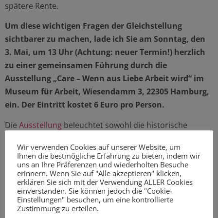
spätere Rente.
Um diese wichtigen Fragen der Gleichstellung
sichtbarer zu machen, lade ich Sie am Sonntag, den
3. Mai, um 13 Uhr (Achtung: neuer Termin!) herzlich
zu einer gemeinsamen Führung durch die
Ausstellung „Care – Wenn aus Liebe Arbeit wird“ im
Museum für Arbeit, Wiesendamm 3, 22305 Hamburg,
ein. Der Eintritt kostet 6 Euro pro Person.
Die
Ausstellung
beleuchtet sowohl die historische
Entwicklung der Sorgearbeit als auch die aktuellen
Wir verwenden Cookies auf unserer Website, um
Herausforderungen, vor denen wir heute stehen. Im
Ihnen die bestmögliche Erfahrung zu bieten, indem wir
Anschluss an die Führung haben wir die Gelegenheit,
uns an Ihre Präferenzen und wiederholten Besuche
erinnern. Wenn Sie auf "Alle akzeptieren" klicken,
uns gemeinsam über Gleichstellungspolitik und die
erklären Sie sich mit der Verwendung ALLER Cookies
gesellschaftliche Bedeutung von Care-Arbeit
einverstanden. Sie können jedoch die "Cookie-
Einstellungen" besuchen, um eine kontrollierte
auszutauschen.
Zustimmung zu erteilen.