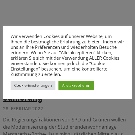
Wir verwenden Cookies auf unserer Website, um
Ihnen die bestmögliche Erfahrung zu bieten, indem wir
uns an Ihre Präferenzen und wiederholten Besuche
erinnern. Wenn Sie auf "Alle akzeptieren" klicken,
erklären Sie sich mit der Verwendung ALLER Cookies
einverstanden. Sie können jedoch die "Cookie-
Studierendenwohnheim
Einstellungen" besuchen, um eine kontrollierte
Zustimmung zu erteilen.
Margaretha-Rothe-Haus: Eine
Millionen Euro für klimataugliche
Cookie-Einstellungen
Alle akzeptieren
Sanierung
28. FEBRUAR 2022
Die Regierungsfraktionen von SPD und Grünen wollen
die Modernisierung der Studierendenwohnanlage
Margaretha-Rothe-Haus mit zusätzlichen Mitteln aus