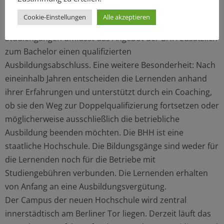
Arbeitspensum, das sich an der klassischen Fünf-Tage-
Cookie-Einstellungen
Alle akzeptieren
Woche orientiert. Im Unterschied zu dualen
Studiengängen umfasst das Angebot der BHH zusätzlich
zum Bachelor einen qualifizierten
Ausbildungsabschluss. Eine weitere Besonderheit: Nach
eineinhalb Jahren entscheiden die Lernenden anhand
ihrer Erfahrungen und unterstützt durch ein Coaching,
ob sie den Weg zur Doppelqualifizierung fortsetzen oder
möglicherweise ausschließlich die betriebliche
Ausbildung beenden möchten. Die BHH ist eine
staatliche Hochschule. Die Bildungsgänge sind weder für
die Lernenden noch für die Betriebe mit
Studiengebühren verbunden. Die Lernenden erhalten
von Anfang an eine Ausbildungsvergütung.
Der Campus der neuen Hochschule wird zentral
innerstädtisch am Berliner Tor liegen. Derzeit läuft das