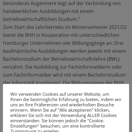
besonderes Augenmerk liegt auf der Verbindung von
handwerklichen Ausbildungen mit einem
betriebswirtschaftlichen Studium.“
Zum Start des Lehrbetriebs im Wintersemester 2021/22
bietet die BHH in Kooperation mit unterschiedlichen
Hamburger Unternehmen vier Bildungsgänge an. Drei
kaufmännische Ausbildungen werden jeweils mit einem
Bachelorstudium der Betriebswirtschaftslehre (BWL)
verzahnt. Die Ausbildung zur Fachinformatikerin oder
zum Fachinformatiker wird mit einem Bachelorstudium
der Informatik kombiniert. Die Bildungsgänge der BHH
bieten das Beste aus drei Welten: anspruchsvolle
Wir verwenden Cookies auf unserer Website, um
praktische Fertigkeiten im Lehrbetrieb, breites Wissen
Ihnen die bestmögliche Erfahrung zu bieten, indem wir
uns an Ihre Präferenzen und wiederholten Besuche
über das gesamte Berufsfeld in der Berufsschule sowie
erinnern. Wenn Sie auf "Alle akzeptieren" klicken,
akademische Kompetenzen und wissenschaftliche
erklären Sie sich mit der Verwendung ALLER Cookies
einverstanden. Sie können jedoch die "Cookie-
Methoden in der Hochschule. Die Verzahnung der
Einstellungen" besuchen, um eine kontrollierte
Inhalte reduziert Doppelungen und ermöglicht ein
Zustimmung zu erteilen.