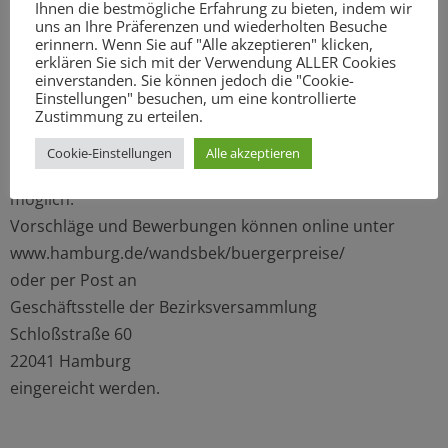
Ihnen die bestmögliche Erfahrung zu bieten, indem wir
Bewerbungen und Vorschläge für die Preise bei der
uns an Ihre Präferenzen und wiederholten Besuche
Geschäftsstelle der Bezirksversammlung eingereicht
erinnern. Wenn Sie auf "Alle akzeptieren" klicken,
erklären Sie sich mit der Verwendung ALLER Cookies
werden. Der Bewerbung oder dem Vorschlag sollte eine
einverstanden. Sie können jedoch die "Cookie-
kurze Begründung beigefügt werden. Die Kategorie
Einstellungen" besuchen, um eine kontrollierte
Zustimmung zu erteilen.
(Kultur, Sport, Soziales, Umwelt, Demokratie oder
Integration) muss angegeben werden. Es sind beliebig
Cookie-Einstellungen
Alle akzeptieren
viele Vorschläge in einer oder mehreren Kategorien
möglich.
Vorschläge und Bewerbungen können online unter
www.hamburg.de/wandsbek/buergerpreise/
oder per Post an
Geschäftsstelle der Bezirksversammlung
Schloßstraße 60
22041 Hamburg
eingereicht werden.