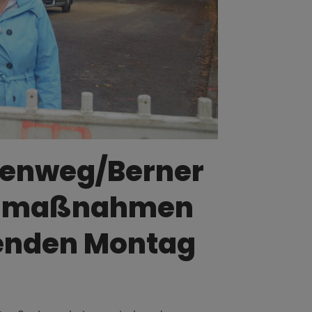
nenweg/Berner
aumaßnahmen
nden Montag