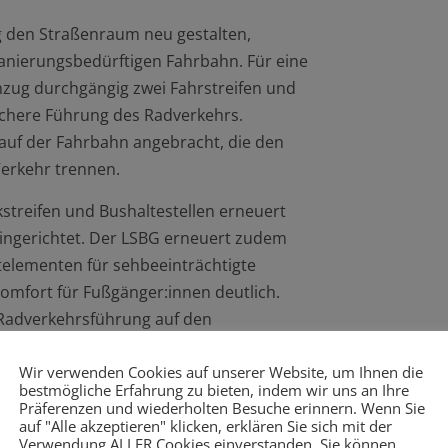
 den Straßenraum neu gestalten,
sanierungsbedürftigen Fahrbahn. Für eine
nzug durchgängig zwei Fahrstreifen und
sichere Führung des Radverkehrs.
auf der Fahrbahn angebracht, die den
Verkehr trennen.
reifen und Bushaltestellen erneuert
e eingerichtet. Der LSBG erneuert zudem
itelementen für sehbeeinträchtigte
omfort für Fußgänger:innen deutlich.
 Radverkehrsführung auf den
Wir verwenden Cookies auf unserer Website, um Ihnen die
reich Berner Brücke/Berner Stieg wird
bestmögliche Erfahrung zu bieten, indem wir uns an Ihre
Präferenzen und wiederholten Besuche erinnern. Wenn Sie
ußgängerampel eingerichtet. Darüber
auf "Alle akzeptieren" klicken, erklären Sie sich mit der
cke und Bargkoppelweg instandgesetzt
Verwendung ALLER Cookies einverstanden. Sie können