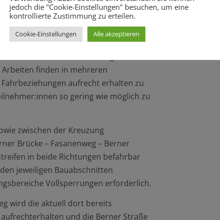
jedoch die "Cookie-Einstellungen" besuchen, um eine
leichen Bereich werden jedoch 39 neue
kontrollierte Zustimmung zu erteilen.
ielt wird.
Cookie-Einstellungen
Alle akzeptieren
ation über die Verkehrsführung und
 Arbeiten finden in mehreren
d Fahrbeziehungen aufrecht erhalten zu
ilnehmer:innen so gering wie möglich zu
owie zwischen der Kreuzung
rner Brücke – Fasanenweg – Berner
reifen in beide Richtungen befahrbar
 den jeweiligen Bauabschnitten
gsbereiche Vollsperrungen erforderlich.
 wird die aktuell dort bereits
aufrechterhalten und die Berner Straße