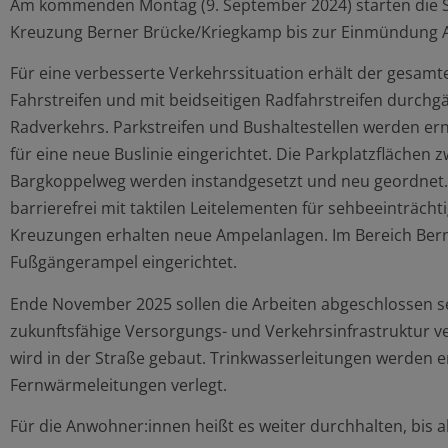
Am kommenden Montag (9. September 2024) starten die 
Kreuzung Berner Brücke/Kriegkamp bis zur Einmündung Al
Für eine verbesserte Verkehrssituation erhält der gesam
Fahrstreifen und mit beidseitigen Radfahrstreifen durchg
Radverkehrs. Parkstreifen und Bushaltestellen werden erne
für eine neue Buslinie eingerichtet. Die Parkplatzflächen
Bargkoppelweg werden instandgesetzt und neu geordnet
barrierefrei mit taktilen Leitelementen für sehbeeinträch
Kreuzungen erhalten neue Ampelanlagen. Im Bereich Bern
Fußgängerampel eingerichtet.
Ende November 2025 sollen die Arbeiten abgeschlossen s
zukunftsfähige Versorgungs- und Verkehrsinfrastruktur v
wird in der Straße gebaut. Trinkwasserleitungen werden 
Fernwärmeleitungen verlegt.
Für die Anwohner:innen heißt es weiter durchhalten, bis alle