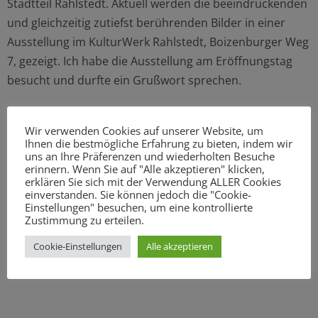
Stadtteil Rahlstedt. Aktuell werden die beeindruckenden
und gleichzeitig zutiefst berührenden Bilder in einer
Ausstellung im KulturWerk Rahlstedt, Boizenburger Weg
7, gezeigt. Ich habe die Ausstellung am Eröffnungstag
besucht und durfte ein Grußwort sprechen.
„Sich zeigen ohne Sprache“ wurde 2017 gegründet –
Wir verwenden Cookies auf unserer Website, um
aktuell sind acht Frauen fest dabei. Im Projekt
Ihnen die bestmögliche Erfahrung zu bieten, indem wir
uns an Ihre Präferenzen und wiederholten Besuche
kooperieren der Internationale Bunde e.V. und
erinnern. Wenn Sie auf "Alle akzeptieren" klicken,
Fördern & Wohnen. Gefördert wird es vom Bezirksamt
erklären Sie sich mit der Verwendung ALLER Cookies
einverstanden. Sie können jedoch die "Cookie-
Wandsbek. Über die Kursleitung erhalten die
Einstellungen" besuchen, um eine kontrollierte
Teilnehmer:innen hier auch alltagspraktische
Zustimmung zu erteilen.
Unterstützung – beispielsweise bei der Begleitung zu
Cookie-Einstellungen
Alle akzeptieren
Ärzt:innen, zur Ausländerbehörde oder bei der
Wohnungssuche.