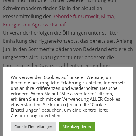
Mehr Informationen zu der weiteren Öffnung von
Schwimmbädern finden Sie in der aktuellen
Pressemitteilung der
Behörde für Umwelt, Klima,
Energie und Agrarwirtschaft.
Unverändert erfolgen die Öffnungen unter strikter
Einhaltung des Hygienekonzepts, das bereits seit Anfang
Juni in den Sommerfreibädern von Bäderland erfolgreich
umgesetzt wird. Dazu gehört unter anderem die
Limitierung der Gästeanzahl entsprechend der
Wasserfläche pro Bad. Um trotzdem möglichst vielen
Wir verwenden Cookies auf unserer Website, um
Gästen den Zutritt zu den Bädern zu ermöglichen, gibt
Ihnen die bestmögliche Erfahrung zu bieten, indem wir
uns an Ihre Präferenzen und wiederholten Besuche
es auch weiterhin Zeittickets für den
erinnern. Wenn Sie auf "Alle akzeptieren" klicken,
Schwimmbadbesuch. In den acht Hallenbädern sowie
erklären Sie sich mit der Verwendung ALLER Cookies
einverstanden. Sie können jedoch die "Cookie-
den Freibädern Bondenwald und Kaifu-Bad können
Einstellungen" besuchen, um eine kontrollierte
Frühaufsteher bereits von 6.30 bis 9.30 Uhr ihre Bahnen
Zustimmung zu erteilen.
ziehen.
Cookie-Einstellungen
Alle akzeptieren