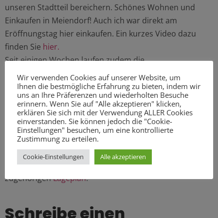
unseren Stadtteil bereichern. Schönes Wohnen und
Einkaufen in Meiendorf! Auch ich war direkt am
Eröffnungstag hier einkaufen. Ein kurzes Video dazu
finden Sie
hier.
Seit einigen Wochen laufen zudem die
Straßenbauarbeiten im Umfeld des neuen
Wir verwenden Cookies auf unserer Website, um
Nahversorgungszentrums. Insbesondere der Bereich
Ihnen die bestmögliche Erfahrung zu bieten, indem wir
uns an Ihre Präferenzen und wiederholten Besuche
vor dem Zentrum wird sehr schön und großzügig
erinnern. Wenn Sie auf "Alle akzeptieren" klicken,
gestaltet werden. Hier sollen zudem neue
erklären Sie sich mit der Verwendung ALLER Cookies
einverstanden. Sie können jedoch die "Cookie-
Straßenbäume gepflanzt werden – auch sollen hier
Einstellungen" besuchen, um eine kontrollierte
zusätzliche Leuchten aufgestellt werden. Weitere
Zustimmung zu erteilen.
Informationen finden Sie im
Erläuterungsbericht
des
Cookie-Einstellungen
Alle akzeptieren
Bezirksamt Wandsbek zum Straßenbau sowie im
zugehörigen
Lageplan
.
Schreibe einen