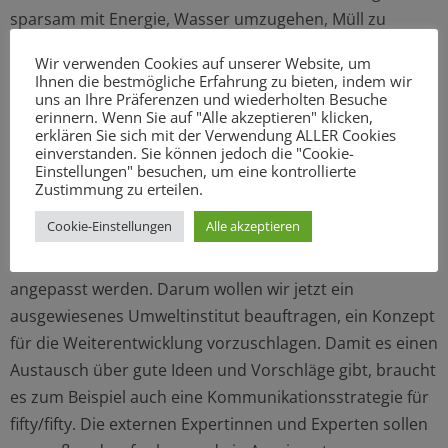
sparsam mit Energie, Wasser umzugehen, Müll zu
trennen beziehungsweise zu vermeiden. Deshalb sollen
Wir verwenden Cookies auf unserer Website, um
sie auch weiterhin lernen, wie und warum wir mit
Ihnen die bestmögliche Erfahrung zu bieten, indem wir
uns an Ihre Präferenzen und wiederholten Besuche
unseren Ressourcen sparsam umgehen sollten. Klar ist:
erinnern. Wenn Sie auf "Alle akzeptieren" klicken,
Wenn wir unsere Klimaschutzziele erreichen wollen,
erklären Sie sich mit der Verwendung ALLER Cookies
einverstanden. Sie können jedoch die "Cookie-
müssen alle mitmachen und alle Möglichkeiten dazu
Einstellungen" besuchen, um eine kontrollierte
ausgeschöpft werden. Wir wollen fifty/fifty deshalb
Zustimmung zu erteilen.
künftig für alle Schulformen und Altersstufen
Cookie-Einstellungen
Alle akzeptieren
weiterentwickeln. Die Grundidee des Programms ist
immer noch aktuell, muss aber den neuen Bedingungen
angepasst werden. Darum wollen wir jetzt ein
ausgewiesenes Umweltinstitut beauftragen, ein Konzept
für die Weiterentwicklung vorzuschlagen. Damit es einen
Austausch über gute Ideen und Vorschläge gibt, braucht
es zum Beispiel auch eine Kommunikationsstrategie für
fifty/fifty. Die externen Expertinnen und Experten sollen