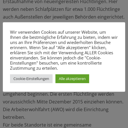
Erstaufnahme von neueingereisten Flüchtlingen. Hier
werden neben Schlafplätzen für etwa 1.000 Flüchtlinge
auch Außenstellen der jeweiligen Behörden eingerichtet.
Das städtische Unternehmen fördern und wohnen AöR
wird die Unterkunft betreiben, das Gebäude wird
Wir verwenden Cookies auf unserer Website, um
Ihnen die bestmögliche Erfahrung zu bieten, indem wir
unverzüglich hergerichtet. Die Belegung des Standortes
uns an Ihre Präferenzen und wiederholten Besuche
wird voraussichtlich in den kommenden Wochen
erinnern. Wenn Sie auf "Alle akzeptieren" klicken,
erklären Sie sich mit der Verwendung ALLER Cookies
erfolgen.
einverstanden. Sie können jedoch die "Cookie-
Hellmesbergerweg:
Einstellungen" besuchen, um eine kontrollierte
Zustimmung zu erteilen.
In dem ehemaligen Praktiker-Baumarkt im
Hellmesbergerweg werden rund 800 Schlafplätze für
Cookie-Einstellungen
Alle akzeptieren
Flüchtlinge eingerichtet. Vorbereitende Arbeiten werden
umgehend beginnen. Die ersten Flüchtlinge werden
voraussichtlich Mitte Dezember 2015 einziehen können.
Die Arbeiterwohlfahrt (AWO) wird die Einrichtung
betreiben.
Für beide Standorte ist eine gemeinsame