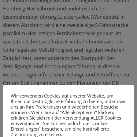
Der Planfeststellungsabschnitt 1 beginnt in der Station
Hamburg-Hasselbrook und endet östlich der
Eisenbahnüberführung Luetkensallee (Wandsbek). In
diesem Abschnitt wird eine zweigleisige S-Bahnstrecke
parallel zu der jetzigen Fernbahnstrecke gebaut. Im
nächsten Schritt prüft das Eisenbahnbundesamt die
Unterlagen auf Vollständigkeit und legt den weiteren
Zeitplan fest, unter anderem den Startpunkt des
Beteiligungs- und Anhörungsverfahrens. In diesem
werden Träger öffentlicher Belange und Betroffene vor
Ort um Stellungnahmen zu den Planungen der DB
gebeten.
Wir verwenden Cookies auf unserer Website, um
Bis zu 50 Planer und Projektmanager sind aktuell mit der
Ihnen die bestmögliche Erfahrung zu bieten, indem wir
uns an Ihre Präferenzen und wiederholten Besuche
Planung der neuen S-Bahn-Linie S4 von Hamburg nach
erinnern. Wenn Sie auf "Alle akzeptieren" klicken,
Bad Oldesloe beschäftigt. Bereits am 1. April 2016 haben
erklären Sie sich mit der Verwendung ALLER Cookies
einverstanden. Sie können jedoch die "Cookie-
die Entwurfsplanungen für die
Einstellungen" besuchen, um eine kontrollierte
Planfeststellungsabschnitte 2 (Luetkensallee bis
Zustimmung zu erteilen.