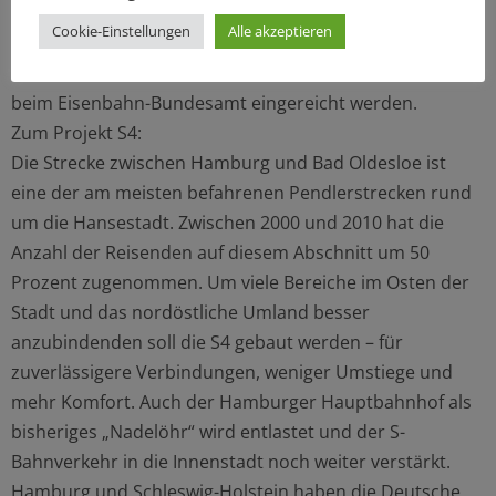
Landesgrenze) und 3 (Landesgrenze bis Ahrensburg-
Cookie-Einstellungen
Alle akzeptieren
Gartenholz) begonnen. Die Planfeststellungsunterlagen
für diese beiden Abschnitte sollen im Sommer 2017
beim Eisenbahn-Bundesamt eingereicht werden.
Zum Projekt S4:
Die Strecke zwischen Hamburg und Bad Oldesloe ist
eine der am meisten befahrenen Pendlerstrecken rund
um die Hansestadt. Zwischen 2000 und 2010 hat die
Anzahl der Reisenden auf diesem Abschnitt um 50
Prozent zugenommen. Um viele Bereiche im Osten der
Stadt und das nordöstliche Umland besser
anzubindenden soll die S4 gebaut werden – für
zuverlässigere Verbindungen, weniger Umstiege und
mehr Komfort. Auch der Hamburger Hauptbahnhof als
bisheriges „Nadelöhr“ wird entlastet und der S-
Bahnverkehr in die Innenstadt noch weiter verstärkt.
Hamburg und Schleswig-Holstein haben die Deutsche