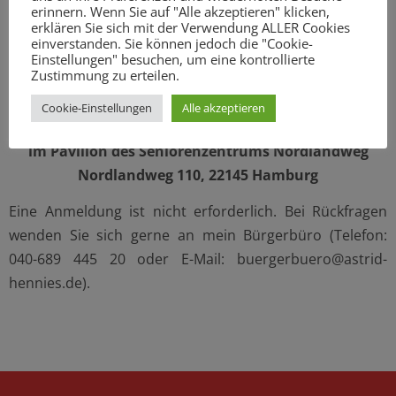
erinnern. Wenn Sie auf "Alle akzeptieren" klicken,
Bezirksabgeordneten Marlies Riebe und mir ins
erklären Sie sich mit der Verwendung ALLER Cookies
Gespräch zu kommen und über die aktuelle Politik in
einverstanden. Sie können jedoch die "Cookie-
Einstellungen" besuchen, um eine kontrollierte
Rahlstedt und Hamburg zu diskutieren
Zustimmung zu erteilen.
am Mittwoch, den 20. April 2016
Cookie-Einstellungen
Alle akzeptieren
von 17 bis 19 Uhr
im Pavillon des Seniorenzentrums Nordlandweg
Nordlandweg 110, 22145 Hamburg
Eine Anmeldung ist nicht erforderlich. Bei Rückfragen
wenden Sie sich gerne an mein Bürgerbüro (Telefon:
040-689 445 20 oder E-Mail: buergerbuero@astrid-
hennies.de).