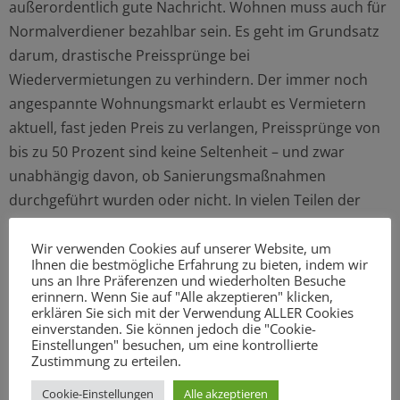
außerordentlich gute Nachricht. Wohnen muss auch für
Normalverdiener bezahlbar sein. Es geht im Grundsatz
darum, drastische Preissprünge bei
Wiedervermietungen zu verhindern. Der immer noch
angespannte Wohnungsmarkt erlaubt es Vermietern
aktuell, fast jeden Preis zu verlangen, Preissprünge von
bis zu 50 Prozent sind keine Seltenheit – und zwar
unabhängig davon, ob Sanierungsmaßnahmen
durchgeführt wurden oder nicht. In vielen Teilen der
Stadt wird es für Normalverdiener immer schwieriger,
eine Wohnung anzumieten. Zusammen mit den in den
Wir verwenden Cookies auf unserer Website, um
Ihnen die bestmögliche Erfahrung zu bieten, indem wir
letzten Jahren erheblich gesteigerten
uns an Ihre Präferenzen und wiederholten Besuche
Fertigstellungszahlen beim Wohnungsneubau bietet die
erinnern. Wenn Sie auf "Alle akzeptieren" klicken,
erklären Sie sich mit der Verwendung ALLER Cookies
Mietpreisbremse hier zusätzlichen Flankenschutz, um
einverstanden. Sie können jedoch die "Cookie-
den nach wie vor angespannten Wohnungsmarkt weiter
Einstellungen" besuchen, um eine kontrollierte
Zustimmung zu erteilen.
zu entlasten.“
Cookie-Einstellungen
Alle akzeptieren