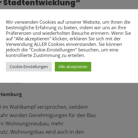
r Stadtentwicklung“
ee Stapelfeldt
Wir verwenden Cookies auf unserer Website, um Ihnen die
bestmögliche Erfahrung zu bieten, indem wir uns an Ihre
ntwicklung und Wohnen
Präferenzen und wiederholten Besuche erinnern. Wenn Sie
auf "Alle akzeptieren" klicken, erklären Sie sich mit der
Verwendung ALLER Cookies einverstanden. Sie können
jedoch die "Cookie-Einstellungen" besuchen, um eine
kontrollierte Zustimmung zu erteilen.
ril,
Cookie-Einstellungen
Alle akzeptieren
assinenau
 Hamburg
D im Wahlkampf versprochen, seitdem
n Jahr wurden Genehmigungen für den Bau
 mehr Wohnungsneubau, mehr
hutz. Wohnungsbau wird auch in den