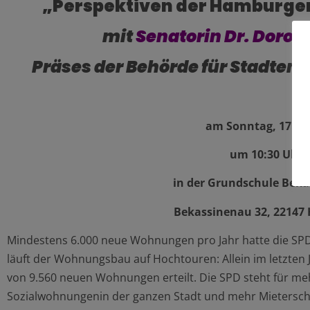
„Perspektiven der Hamburge
mit
Senatorin Dr. Doroth
Präses der Behörde für Stadte
am Sonntag, 17. Ap
um 10:30 Uhr
in der Grundschule Bek
Bekassinenau 32, 22147
Mindestens 6.000 neue Wohnungen pro Jahr hatte die SP
läuft der Wohnungsbau auf Hochtouren: Allein im letzte
von 9.560 neuen Wohnungen erteilt. Die SPD steht für
Sozialwohnungenin der ganzen Stadt und mehr Mietersc