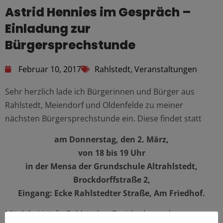
Astrid Hennies im Gespräch –
Einladung zur
Bürgersprechstunde
Februar 10, 2017
Rahlstedt
,
Veranstaltungen
Sehr herzlich lade ich Bürgerinnen und Bürger aus
Rahlstedt, Meiendorf und Oldenfelde zu meiner
nächsten Bürgersprechstunde ein. Diese findet statt
am Donnerstag, den 2. März,
von 18 bis 19 Uhr
in der Mensa der Grundschule Altrahlstedt,
Brockdorffstraße 2,
Eingang: Ecke Rahlstedter Straße, Am Friedhof.
Mit dabei ist die Rahlstedter Bezirksabgeordnete